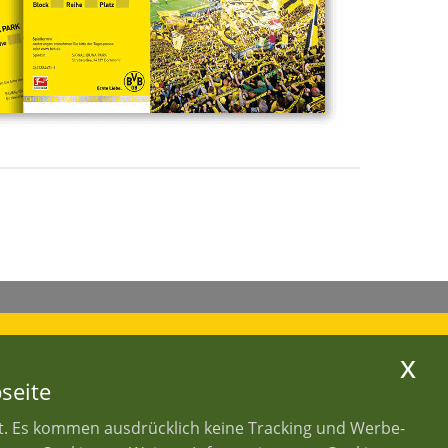
x
seite
et. Es kommen ausdrücklich keine Tracking und Werbe-