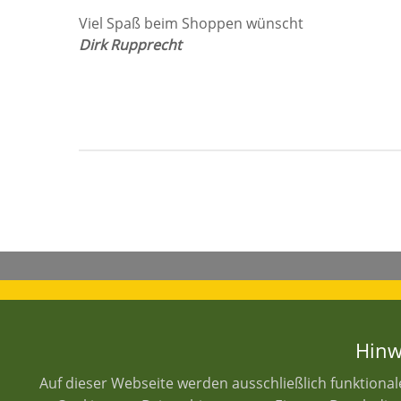
Viel Spaß beim Shoppen wünscht
Dirk Rupprecht
Datenschutz
Hinw
Liefer- und Versandkosten
Widerrufsrecht
Auf dieser Webseite werden ausschließlich funktiona
Impressum